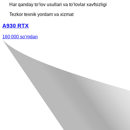
Har qanday toʻlov usullari va toʻlovlar xavfsizligi
Tezkor texnik yordam va xizmat
A930 RTX
160 000 soʻmdan