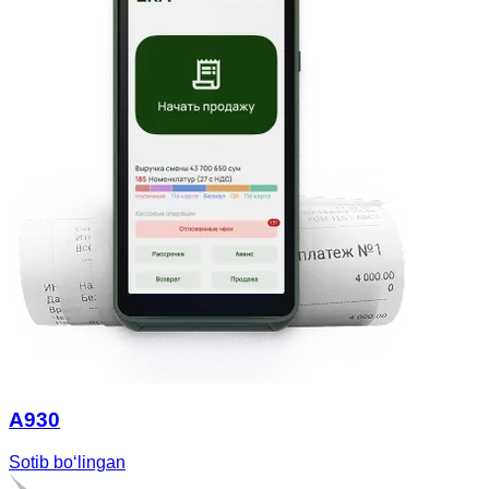
A930
Sotib boʻlingan