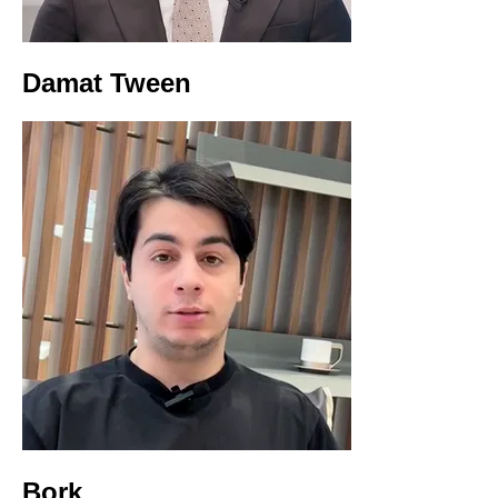
Damat Tween
Bork