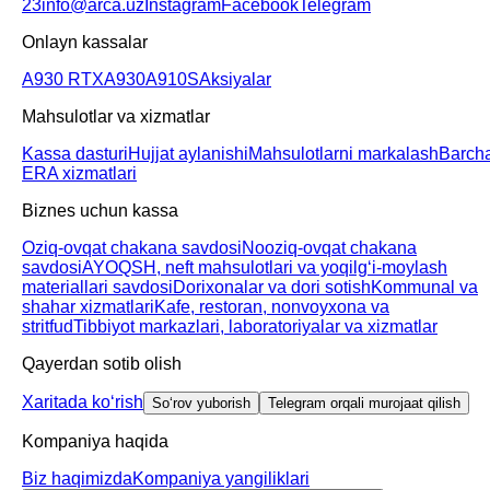
23
info@arca.uz
Instagram
Facebook
Telegram
Onlayn kassalar
A930 RTX
A930
A910S
Aksiyalar
Mahsulotlar va xizmatlar
Kassa dasturi
Hujjat aylanishi
Mahsulotlarni markalash
Barch
ERA xizmatlari
Biznes uchun kassa
Oziq-ovqat chakana savdosi
Nooziq-ovqat chakana
savdosi
AYOQSH, neft mahsulotlari va yoqilgʻi-moylash
materiallari savdosi
Dorixonalar va dori sotish
Kommunal va
shahar xizmatlari
Kafe, restoran, nonvoyxona va
stritfud
Tibbiyot markazlari, laboratoriyalar va xizmatlar
Qayerdan sotib olish
Xaritada koʻrish
Soʻrov yuborish
Telegram orqali murojaat qilish
Kompaniya haqida
Biz haqimizda
Kompaniya yangiliklari