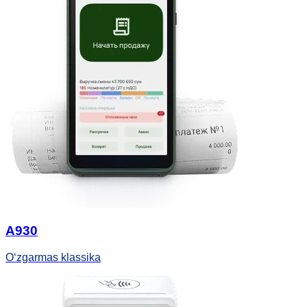
A930
O‘zgarmas klassika