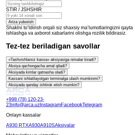
STIR / JSHSHIR
Ariza yuborish
Shaklni toʻldirish orqali siz shaxsiy ma’lumotlaringizni qayta
ishlashga va axborot xabarlarini olishga rozilik bildirasiz.
Tez-tez beriladigan savollar
«Tashvishlarsiz kassa» aksiyasiga nimalar kiradi?
Aksiya qachongacha amal qiladi?
Aksiyada kimlar qatnasha oladi?
Kassani ishlatilayotgan terminalga ulash mumkinmi?
Aksiyada qanday ishtirok etish mumkin?
+998 (78) 120-23-
23
info@arca.uz
Instagram
Facebook
Telegram
Onlayn kassalar
A930 RTX
A930
A910S
Aksiyalar