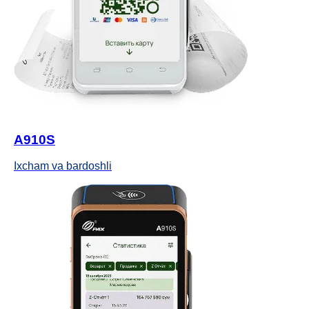
A910S
Ixcham va bardoshli