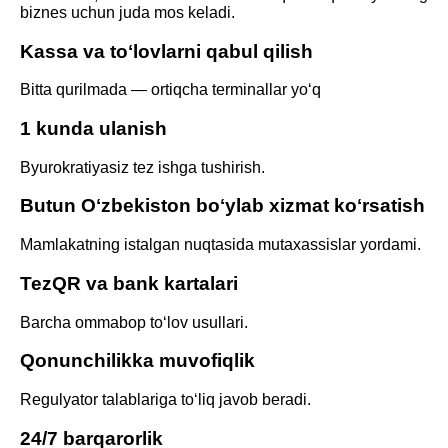
biznes uchun juda mos keladi.
Kassa va toʻlovlarni qabul qilish
Bitta qurilmada — ortiqcha terminallar yoʻq
1 kunda ulanish
Byurokratiyasiz tez ishga tushirish.
Butun Oʻzbekiston boʻylab xizmat koʻrsatish
Mamlakatning istalgan nuqtasida mutaxassislar yordami.
TezQR va bank kartalari
Barcha ommabop toʻlov usullari.
Qonunchilikka muvofiqlik
Regulyator talablariga toʻliq javob beradi.
24/7 barqarorlik