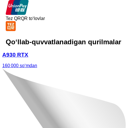
Tez QR
QR toʻlovlar
Qoʻllab-quvvatlanadigan qurilmalar
A930 RTX
160 000 soʻmdan