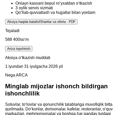
Onlayn kassani bepul roʻyxatdan oʻtkazish
3 oylik servis xizmati
Qoʻllab-quvvatlash va hujjatlar bilan yordam
Aksiya haqida batafsil
Shartlar va oferta · PDF
Tejaladi
588 400
soʻm
Ariza topshirish
Aksiya oʻtkazish muddati
1 iyundan 31 iyulgacha 2026 yil
Nega ARCA
Minglab mijozlar
ishonch bildirgan
ishonchlilik
Sotuvlar, toʻlovlar va qonunchilik talablariga muvofiqlik bitta
qurilmada. Doʻkonlar, dorixonalar, kafelar, restoranlar, oʻquv
markazlari, mehmonxonalar va boshqa har qanday turdagi