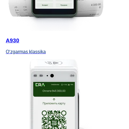
A930
O‘zgarmas klassika