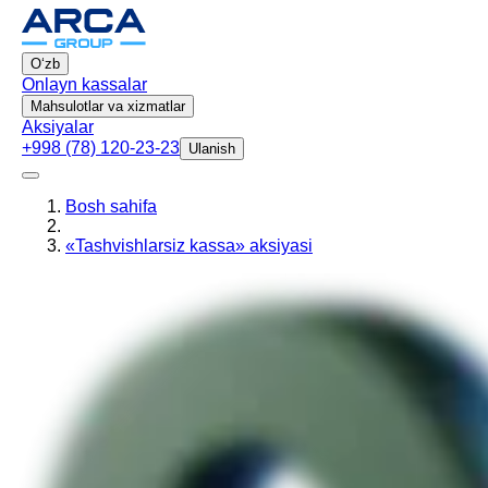
Oʻzb
Onlayn kassalar
Mahsulotlar va xizmatlar
Aksiyalar
+998 (78) 120-23-23
Ulanish
Bosh sahifa
«Tashvishlarsiz kassa» aksiyasi