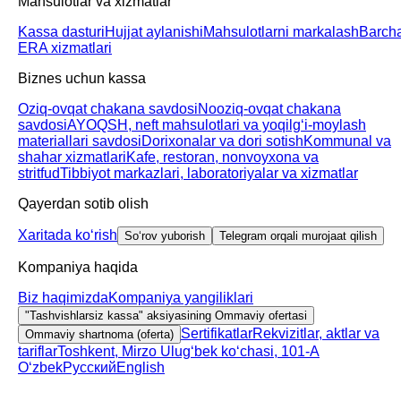
Mahsulotlar va xizmatlar
Kassa dasturi
Hujjat aylanishi
Mahsulotlarni markalash
Barch
ERA xizmatlari
Biznes uchun kassa
Oziq-ovqat chakana savdosi
Nooziq-ovqat chakana
savdosi
AYOQSH, neft mahsulotlari va yoqilgʻi-moylash
materiallari savdosi
Dorixonalar va dori sotish
Kommunal va
shahar xizmatlari
Kafe, restoran, nonvoyxona va
stritfud
Tibbiyot markazlari, laboratoriyalar va xizmatlar
Qayerdan sotib olish
Xaritada koʻrish
Soʻrov yuborish
Telegram orqali murojaat qilish
Kompaniya haqida
Biz haqimizda
Kompaniya yangiliklari
"Tashvishlarsiz kassa" aksiyasining Ommaviy ofertasi
Sertifikatlar
Rekvizitlar, aktlar va
Ommaviy shartnoma (oferta)
tariflar
Toshkent, Mirzo Ulugʻbek koʻchasi, 101-A
Oʻzbek
Русский
English