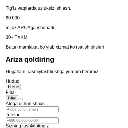
Tigʻiz vaqtlarda uzluksiz ishlash.
80 000+
mijoz ARCAga ishonadi
30+ TXKM
Butun mamlakat boʻylab xizmat koʻrsatish ofislari
Ariza qoldiring
Hujjatlarni rasmiylashtirishga yordam beramiz
Hudud
Hudud
Filial
Filial
Aloqa uchun shaxs
Telefon
Sizning tashkilotingiz