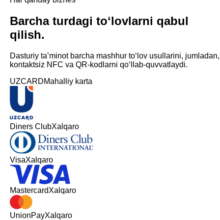
Barcha turdagi toʻlovlarni qabul
qilish.
Dasturiy taʼminot barcha mashhur toʻlov usullarini, jumladan,
kontaktsiz NFC va QR-kodlarni qoʻllab-quvvatlaydi.
UZCARD
Mahalliy karta
Diners Club
Xalqaro
Visa
Xalqaro
Mastercard
Xalqaro
UnionPay
Xalqaro