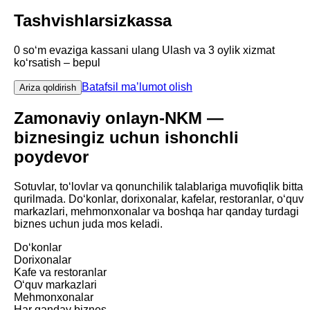
Tashvishlarsiz
kassa
0 soʻm
evaziga kassani ulang Ulash va
3 oylik xizmat
koʻrsatish – bepul
Batafsil maʼlumot olish
Ariza qoldirish
Zamonaviy onlayn-NKM —
biznesingiz uchun ishonchli
poydevor
Sotuvlar, toʻlovlar va qonunchilik talablariga muvofiqlik bitta
qurilmada. Doʻkonlar, dorixonalar, kafelar, restoranlar, oʻquv
markazlari, mehmonxonalar va boshqa har qanday turdagi
biznes uchun juda mos keladi.
Doʻkonlar
Dorixonalar
Kafe va restoranlar
Oʻquv markazlari
Mehmonxonalar
Har qanday biznes