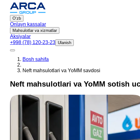
Oʻzb
Onlayn kassalar
Mahsulotlar va xizmatlar
Aksiyalar
+998 (78) 120-23-23
Ulanish
Bosh sahifa
Neft mahsulotlari va YoMM savdosi
Neft mahsulotlari va YoMM sotish u