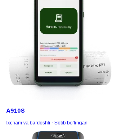
A910S
Ixcham va bardoshli
·
Sotib boʻlingan