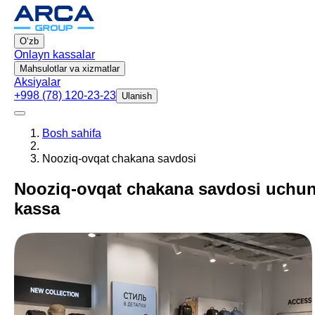
Oʻzb
Onlayn kassalar
Mahsulotlar va xizmatlar
Aksiyalar
+998 (78) 120-23-23
Ulanish
Bosh sahifa
Nooziq-ovqat chakana savdosi
Nooziq-ovqat chakana savdosi uchu
kassa