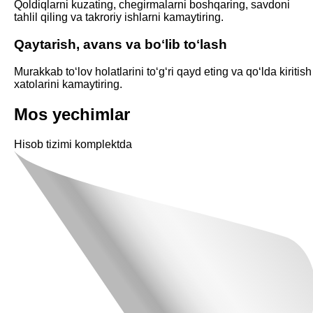
Qoldiqlarni kuzating, chegirmalarni boshqaring, savdoni
tahlil qiling va takroriy ishlarni kamaytiring.
Qaytarish, avans va boʻlib toʻlash
Murakkab toʻlov holatlarini toʻgʻri qayd eting va qoʻlda kiritish
xatolarini kamaytiring.
Mos yechimlar
Hisob tizimi komplektda