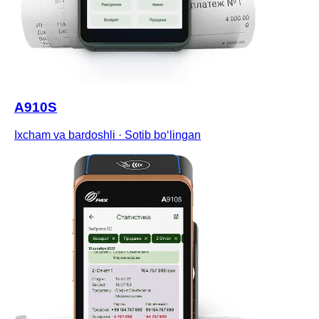
A910S
Ixcham va bardoshli
·
Sotib boʻlingan