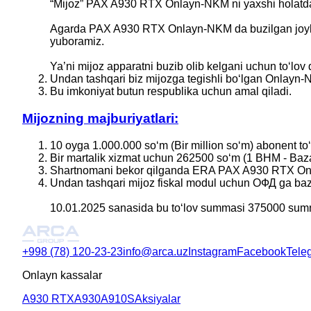
“Mijoz” PAX A930 RTX Onlayn-NKM ni yaxshi holatda 
Agarda PAX A930 RTX Onlayn-NKM da buzilgan joylari
yuboramiz.
Ya’ni mijoz apparatni buzib olib kelgani uchun toʻlov q
Undan tashqari biz mijozga tegishli boʻlgan Onlayn
Bu imkoniyat butun respublika uchun amal qiladi.
Mijozning majburiyatlari:
10 oyga 1.000.000 soʻm (Bir million soʻm) abonent toʻl
Bir martalik xizmat uchun 262500 soʻm (1 BHM - Bazav
Shartnomani bekor qilganda ERA PAX A930 RTX Onlay
Undan tashqari mijoz fiskal modul uchun ОФД ga bazavi
10.01.2025 sanasida bu toʻlov summasi 375000 sumni
+998 (78) 120-23-23
info@arca.uz
Instagram
Facebook
Tele
Onlayn kassalar
A930 RTX
A930
A910S
Aksiyalar