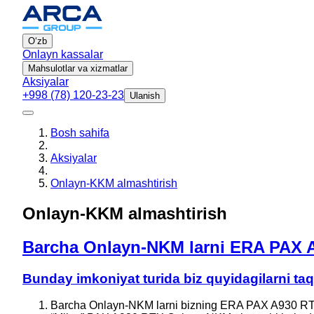
Oʻzb
Onlayn kassalar
Mahsulotlar va xizmatlar
Aksiyalar
+998 (78) 120-23-23
Ulanish
Bosh sahifa
Aksiyalar
Onlayn-KKM almashtirish
Onlayn-KKM almashtirish
Barcha Onlayn-NKM larni ERA PAX A
Bunday imkoniyat turida biz quyidagilarni taq
Barcha Onlayn-NKM larni bizning ERA PAX A930 RTX on