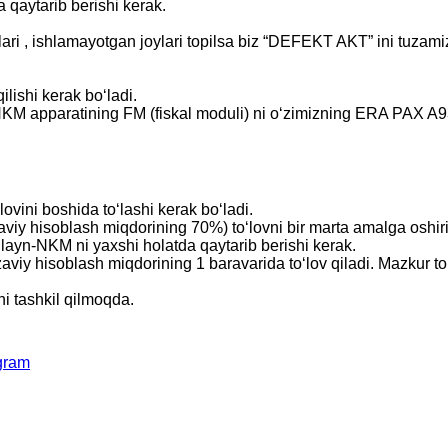
qaytarib berishi kerak.
 , ishlamayotgan joylari topilsa biz “DEFEKT AKT” ini tuzamiz
ilishi kerak boʻladi.
-NKM apparatining FM (fiskal moduli) ni oʻzimizning ERA PAX A
ovini boshida toʻlashi kerak boʻladi.
iy hisoblash miqdorining 70%) toʻlovni bir marta amalga oshiris
n-NKM ni yaxshi holatda qaytarib berishi kerak.
y hisoblash miqdorining 1 baravarida toʻlov qiladi. Mazkur toʻlo
 tashkil qilmoqda.
gram