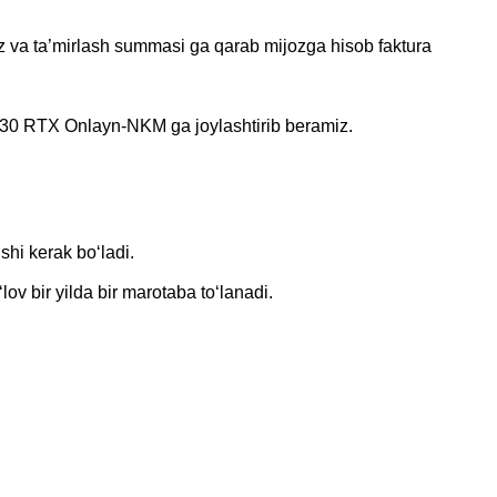
 va ta’mirlash summasi ga qarab mijozga hisob faktura
930 RTX Onlayn-NKM ga joylashtirib beramiz.
hi kerak boʻladi.
v bir yilda bir marotaba toʻlanadi.