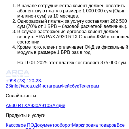
В начале сотрудничества клиент должен оплатить
абонентскую плату в размере 1 000 000 сум (Один
миллион сум) за 10 месяцев.
Одноразовый платеж за услугу составляет 262 500
сум (70% от 1 БРВ – базовой расчетной величины).
В случае расторжения договора клиент должен
вернуть ERA PAX A930 RTX Онлайн-ККМ в хороше
состоянии.
Кроме того, клиент оплачивает ОФД за фискальный
модуль в размере 1 БРВ раз в год.
На 10.01.2025 этот платеж составляет 375 000 сум.
+998 (78) 120-23-
23
info@arca.uz
Инстаграм
Фейсбук
Телеграм
Онлайн-кассы
A930 RTX
A930
A910S
Акции
Продукты и услуги
Кассовое ПО
Документооборот
Маркировка товаров
Все