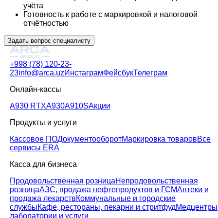
учёта
Готовность к работе с маркировкой и налоговой
отчётностью
Задать вопрос специалисту
+998 (78) 120-23-
23
info@arca.uz
Инстаграм
Фейсбук
Телеграм
Онлайн-кассы
A930 RTX
A930
A910S
Акции
Продукты и услуги
Кассовое ПО
Документооборот
Маркировка товаров
Все
сервисы ERA
Касса для бизнеса
Продовольственная розница
Непродовольственная
розница
АЗС, продажа нефтепродуктов и ГСМ
Аптеки и
продажа лекарств
Коммунальные и городские
службы
Кафе, рестораны, пекарни и стритфуд
Медцентры
лаборатории и услуги