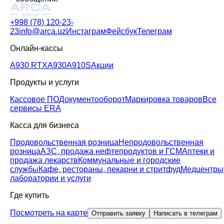
+998 (78) 120-23-
23
info@arca.uz
Инстаграм
Фейсбук
Телеграм
Онлайн-кассы
A930 RTX
A930
A910S
Акции
Продукты и услуги
Кассовое ПО
Документооборот
Маркировка товаров
Все
сервисы ERA
Касса для бизнеса
Продовольственная розница
Непродовольственная
розница
АЗС, продажа нефтепродуктов и ГСМ
Аптеки и
продажа лекарств
Коммунальные и городские
службы
Кафе, рестораны, пекарни и стритфуд
Медцентры
лаборатории и услуги
Где купить
Посмотреть на карте
Отправить заявку
Написать в телеграм