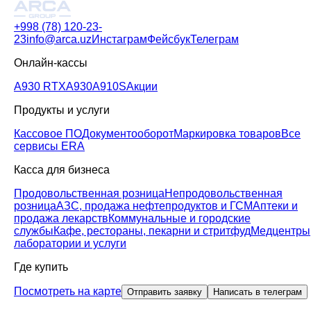
+998 (78) 120-23-
23
info@arca.uz
Инстаграм
Фейсбук
Телеграм
Онлайн-кассы
A930 RTX
A930
A910S
Акции
Продукты и услуги
Кассовое ПО
Документооборот
Маркировка товаров
Все
сервисы ERA
Касса для бизнеса
Продовольственная розница
Непродовольственная
розница
АЗС, продажа нефтепродуктов и ГСМ
Аптеки и
продажа лекарств
Коммунальные и городские
службы
Кафе, рестораны, пекарни и стритфуд
Медцентры
лаборатории и услуги
Где купить
Посмотреть на карте
Отправить заявку
Написать в телеграм