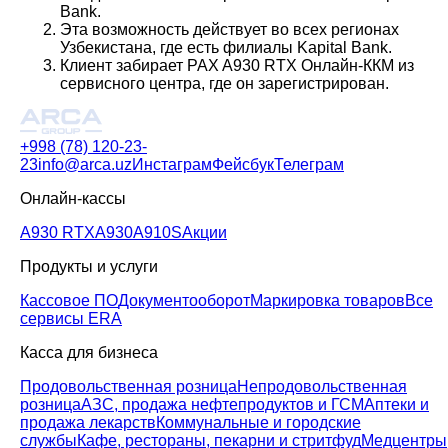
Bank.
Эта возможность действует во всех регионах
Узбекистана, где есть филиалы Kapital Bank.
Клиент забирает PAX A930 RTX Онлайн-ККМ из
сервисного центра, где он зарегистрирован.
+998 (78) 120-23-
23
info@arca.uz
Инстаграм
Фейсбук
Телеграм
Онлайн-кассы
A930 RTX
A930
A910S
Акции
Продукты и услуги
Кассовое ПО
Документооборот
Маркировка товаров
Все
сервисы ERA
Касса для бизнеса
Продовольственная розница
Непродовольственная
розница
АЗС, продажа нефтепродуктов и ГСМ
Аптеки и
продажа лекарств
Коммунальные и городские
службы
Кафе, рестораны, пекарни и стритфуд
Медцентры