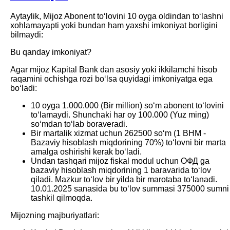
Aytaylik, Mijoz Abonent toʻlovini 10 oyga oldindan toʻlashni
xohlamayapti yoki bundan ham yaxshi imkoniyat borligini
bilmaydi:
Bu qanday imkoniyat?
Agar mijoz Kapital Bank dan asosiy yoki ikkilamchi hisob
raqamini ochishga rozi boʻlsa quyidagi imkoniyatga ega
boʻladi:
10 oyga 1.000.000 (Bir million) soʻm abonent toʻlovini
toʻlamaydi. Shunchaki har oy 100.000 (Yuz ming)
soʻmdan toʻlab boraveradi.
Bir martalik xizmat uchun 262500 soʻm (1 BHM -
Bazaviy hisoblash miqdorining 70%) toʻlovni bir marta
amalga oshirishi kerak boʻladi.
Undan tashqari mijoz fiskal modul uchun ОФД ga
bazaviy hisoblash miqdorining 1 baravarida toʻlov
qiladi. Mazkur toʻlov bir yilda bir marotaba toʻlanadi.
10.01.2025 sanasida bu toʻlov summasi 375000 sumni
tashkil qilmoqda.
Mijozning majburiyatlari: