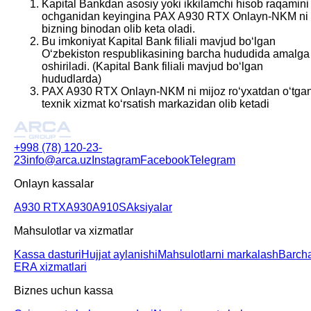
Kapital Bankdan asosiy yoki ikkilamchi hisob raqamini
ochganidan keyingina PAX A930 RTX Onlayn-NKM ni
bizning binodan olib keta oladi.
Bu imkoniyat Kapital Bank filiali mavjud boʻlgan
Oʻzbekiston respublikasining barcha hududida amalga
oshiriladi. (Kapital Bank filiali mavjud boʻlgan
hududlarda)
PAX A930 RTX Onlayn-NKM ni mijoz roʻyxatdan oʻtga
texnik xizmat koʻrsatish markazidan olib ketadi
+998 (78) 120-23-
23
info@arca.uz
Instagram
Facebook
Telegram
Onlayn kassalar
A930 RTX
A930
A910S
Aksiyalar
Mahsulotlar va xizmatlar
Kassa dasturi
Hujjat aylanishi
Mahsulotlarni markalash
Barch
ERA xizmatlari
Biznes uchun kassa