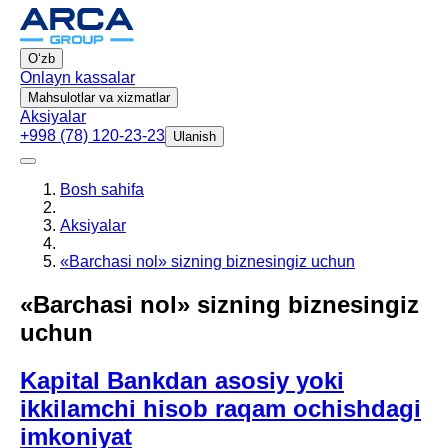
Oʻzb
Onlayn kassalar
Mahsulotlar va xizmatlar
Aksiyalar
+998 (78) 120-23-23
Ulanish
Bosh sahifa
Aksiyalar
«Barchasi nol» sizning biznesingiz uchun
«Barchasi nol» sizning biznesingiz
uchun
Kapital Bankdan asosiy yoki
ikkilamchi hisob raqam ochishdagi
imkoniyat