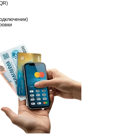
 QR)
подключении)
ровки