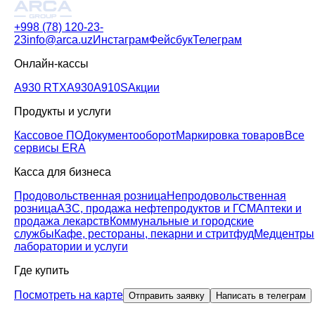
+998 (78) 120-23-
23
info@arca.uz
Инстаграм
Фейсбук
Телеграм
Онлайн-кассы
A930 RTX
A930
A910S
Акции
Продукты и услуги
Кассовое ПО
Документооборот
Маркировка товаров
Все
сервисы ERA
Касса для бизнеса
Продовольственная розница
Непродовольственная
розница
АЗС, продажа нефтепродуктов и ГСМ
Аптеки и
продажа лекарств
Коммунальные и городские
службы
Кафе, рестораны, пекарни и стритфуд
Медцентры
лаборатории и услуги
Где купить
Посмотреть на карте
Отправить заявку
Написать в телеграм