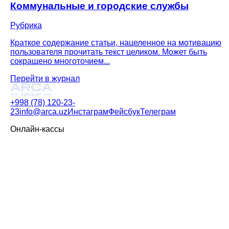
Коммунальные и городские службы
Рубрика
Краткое содержание статьи, нацеленное на мотивацию
пользователя прочитать текст целиком. Может быть
сокращено многоточием...
Перейти в журнал
+998 (78) 120-23-
23
info@arca.uz
Инстаграм
Фейсбук
Телеграм
Онлайн-кассы
A930 RTX
A930
A910S
Акции
Продукты и услуги
Кассовое ПО
Документооборот
Маркировка товаров
Все
сервисы ERA
Касса для бизнеса
Продовольственная розница
Непродовольственная